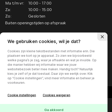
Ma t/m vr:
10.00 - 17.00
Za:
10.00 - 15.00
Zo:
Gesloten
Buiten openingstijden op afspraak
Adres
We gebruiken cookies, wil je dat?
Groenewoud 19
Cookies zijn kleine tekstbestanden met informatie erin. Die
5151 RM Drunen
plaatsen we kort op je apparaat. Zo zien we bijvoorbeeld
welke pagina’s je zag, waar je afhaakte en wat je invulde. Op
die manier hebben wij informatie waar we jouw
Privacy policy
websitebezoek beter mee maken. Handig toch? Natuurlijk
kies je zelf of je dat toestaat. Daar zijn we eerlijk over. Klik
op “Cookie instellingen”, vind meer informatie en beheer je
voorkeuren.
Cookie instellingen
Cookies weigeren
Contact
Online lease offerte?
Ga akkoord