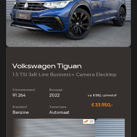
Volkswagen Tiguan
1.5 TSI 3xR-Line Business+ Camera Elecklep
Kilometerstand
Bouwjaar
91.264
2022
v.a. € 582,- p/mnd of
€ 33.950,-
Brandstof
Transmissie
Benzine
Automaat