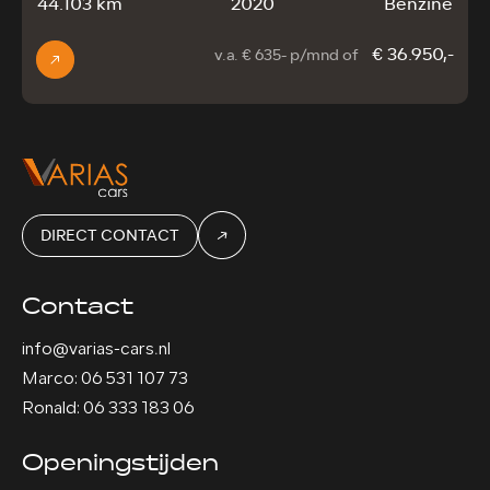
44.103 km
2020
Benzine
€ 36.950,-
v.a. € 635- p/mnd of
DIRECT CONTACT
Contact
info@varias-cars.nl
Marco: 06 531 107 73
Ronald: 06 333 183 06
Openingstijden