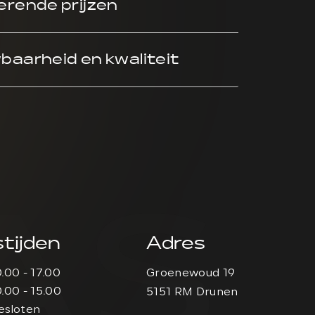
rende prijzen
aarheid en kwaliteit
AS
tijden
Adres
0.00 - 17.00
Groenewoud 19
0.00 - 15.00
5151 RM Drunen
esloten