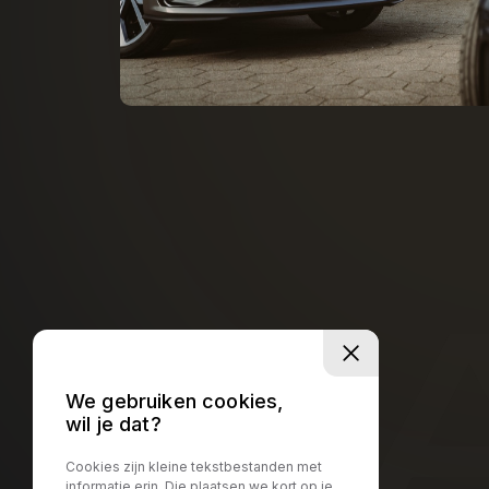
V
We gebruiken cookies,
wil je dat?
Cookies zijn kleine tekstbestanden met
DIRECT CONTACT
informatie erin. Die plaatsen we kort op je