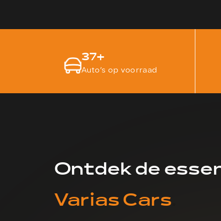
37
+
Auto’s op voorraad
Ontdek de essen
Varias Cars
.