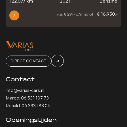
122.077 km
2021
Benzine
€ 16.950,-
v.a. € 291- p/mnd of
DIRECT CONTACT
Contact
info@varias-cars.nl
Marco: 06 531 107 73
Ronald: 06 333 183 06
Openingstijden