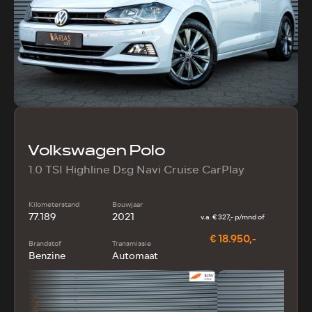
Volkswagen Polo
1.0 TSI Highline Dsg Navi Cruise CarPlay
Kilometerstand
Bouwjaar
77.189
2021
v.a. € 327,- p/mnd of
€ 18.950,-
Brandstof
Transmissie
Benzine
Automaat