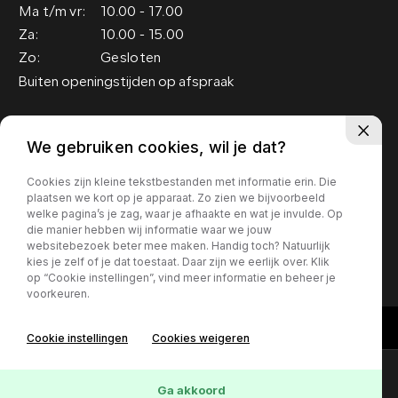
Ma t/m vr:
10.00 - 17.00
Za:
10.00 - 15.00
Zo:
Gesloten
Buiten openingstijden op afspraak
Adres
We gebruiken cookies, wil je dat?
Groenewoud 19
Cookies zijn kleine tekstbestanden met informatie erin. Die
5151 RM Drunen
plaatsen we kort op je apparaat. Zo zien we bijvoorbeeld
welke pagina’s je zag, waar je afhaakte en wat je invulde. Op
die manier hebben wij informatie waar we jouw
Privacy policy
websitebezoek beter mee maken. Handig toch? Natuurlijk
kies je zelf of je dat toestaat. Daar zijn we eerlijk over. Klik
op “Cookie instellingen”, vind meer informatie en beheer je
voorkeuren.
Cookie instellingen
Cookies weigeren
Contact
Online lease offerte?
Ga akkoord