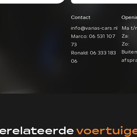
Contact
Openi
info@varias-cars.nl
Ma t/m
Za:
Marco: 06 531 107
Zo:
73
Buiten
Ronald: 06 333 183
afspr
06
erelateerde
voertuig