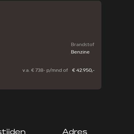
Brandstof
Benzine
v.a. € 738- p/mnd of
€ 42.950,-
tijden
Adres