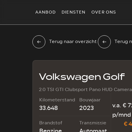
AANBOD
DIENSTEN
OVER ONS
Terug naar overzicht
Terug n
Volkswagen Golf
2.0 TSI GTI Clubsport Pano HUD Camer
Kilometerstand
Bouwjaar
v.a. € 
33.648
2023
p/mnd 
Brandstof
Transmissie
€ 4
Benzine
Automaat