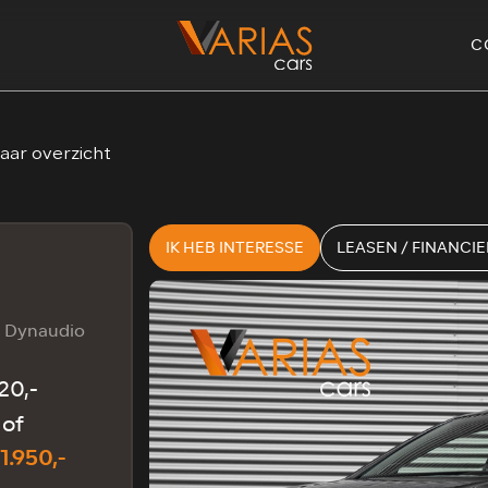
C
aar overzicht
IK HEB INTERESSE
LEASEN / FINANCI
a Dynaudio
720,-
of
1.950,-