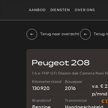
AANBOD
DIENSTEN
OVER ONS
Terug naar overzicht
Terug n
Peugeot 208
1.6 e-THP GTi Glazen dak Camera Navi 
Kilometerstand
Bouwjaar
v.a. € 
130.920
2016
p/mnd 
Brandstof
Transmissie
€ 1
Benzine
Handgeschakeld