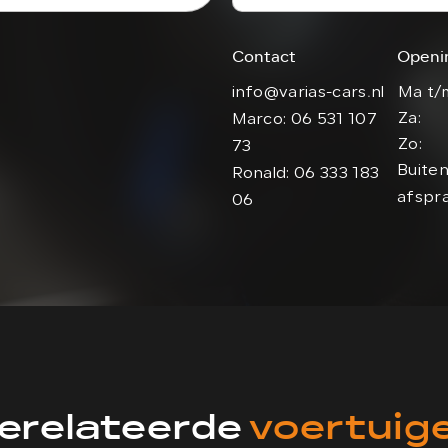
Contact
Openi
info@varias-cars.nl
Ma t/m
Za:
Marco: 06 531 107
Zo:
73
Buiten
Ronald: 06 333 183
afspr
06
erelateerde
voertuig