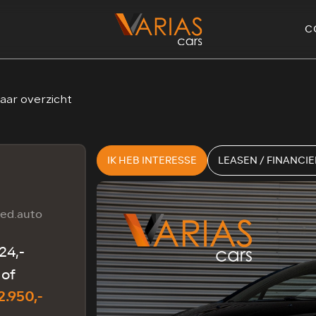
C
aar overzicht
IK HEB INTERESSE
LEASEN / FINANCI
Ned.auto
224,-
of
2.950,-