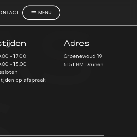
AS
MENU
ONTACT
tijden
Adres
0.00 - 17.00
Groenewoud 19
0.00 - 15.00
5151 RM Drunen
esloten
S
tijden op afspraak