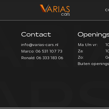
ARI
C
Contact
Openings
info@varias-cars.nl
Ma t/m vr:
1
Za:
1
Marco: 06 531 107 73
Zo:
G
Ronald: 06 333 183 06
AR
Buiten openings