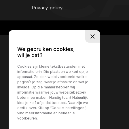
Privacy policy
We gebruiken cookies,
wil je dat?
Cookies zijn kleine tekstbestanden met
informatie erin. Die plaatsen we kort op je
apparaat. Zo zien we bijvoorbeeld welke
pagina’s je zag, waar je afhaakte en wat je
invulde. Op die manier hebben wij
informatie waar we jouw websitebezoek
beter mee maken. Handig toch? Natuurlijk
kies je zelf of je dat toestaat. Daar zijn we
eerlijk over. Klik op “Cookie instellingen”,
vind meer informatie en beheer je
voorkeuren.