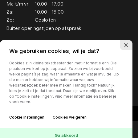
Ma t/m vr:
10.00 - 17.00
Za:
10.00 - 15.00
Zo:
Gesloten
Buiten openingstijden op afspraak
Adres
We gebruiken cookies, wil je dat?
Groenewoud 19
Cookies zijn kleine tekstbestanden met informatie erin. Die
5151 RM Drunen
plaatsen we kort op je apparaat. Zo zien we bijvoorbeeld
welke pagina’s je zag, waar je afhaakte en wat je invulde. Op
die manier hebben wij informatie waar we jouw
Privacy policy
websitebezoek beter mee maken. Handig toch? Natuurlijk
kies je zelf of je dat toestaat. Daar zijn we eerlijk over. Klik
op “Cookie instellingen”, vind meer informatie en beheer je
voorkeuren.
Cookie instellingen
Cookies weigeren
Contact
Online lease offerte?
Ga akkoord