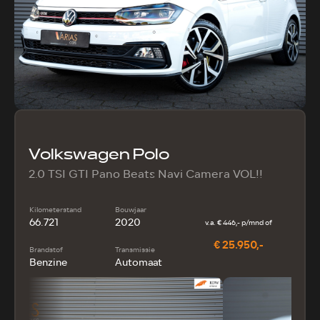
Volkswagen Polo
2.0 TSI GTI Pano Beats Navi Camera VOL!!
Kilometerstand
Bouwjaar
66.721
2020
v.a. € 446,- p/mnd of
€ 25.950,-
Brandstof
Transmissie
Benzine
Automaat