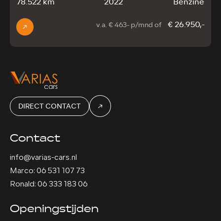
78.522 km
2022
Benzine
€ 26.950,-
v.a. € 463- p/mnd of
DIRECT CONTACT
Contact
info@varias-cars.nl
Marco: 06 531 107 73
Ronald: 06 333 183 06
Openingstijden