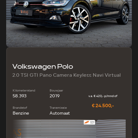
Volkswagen Polo
2.0 TSI GTI Pano Camera Keyless Navi Virtual
Kilometerstand
Bouwjaar
58.393
2019
v.a. € 420,- p/mnd of
€ 24.500,-
Brandstof
Transmissie
Benzine
Automaat