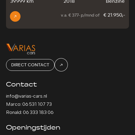
39.999 km
2018
Benzine
€ 21.950,-
v.a. € 377- p/mnd of
DIRECT CONTACT
Contact
info@varias-cars.nl
Marco: 06 531 107 73
Ronald: 06 333 183 06
Openingstijden