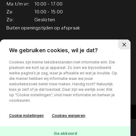
Ma t/m vr:
10.00 - 17.00
Za:
10.00 - 15.00
Zo:
Gesloten
Buiten openingstijden op afspraak
Adres
We gebruiken cookies, wil je dat?
Groenewoud 19
Cookies zijn kleine tekstbestanden met informatie erin. Die
5151 RM Drunen
plaatsen we kort op je apparaat. Zo zien we bijvoorbeeld
welke pagina’s je zag, waar je afhaakte en wat je invulde. Op
die manier hebben wij informatie waar we jouw
Privacy policy
websitebezoek beter mee maken. Handig toch? Natuurlijk
kies je zelf of je dat toestaat. Daar zijn we eerlijk over. Klik
op “Cookie instellingen”, vind meer informatie en beheer je
voorkeuren.
Cookie instellingen
Cookies weigeren
Contact
Online lease offerte?
Ga akkoord