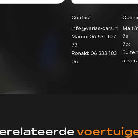
Contact
Openi
info@varias-cars.nl
Ma t/m
Za:
Marco: 06 531 107
Zo:
73
Buiten
Ronald: 06 333 183
afspr
06
erelateerde
voertuig