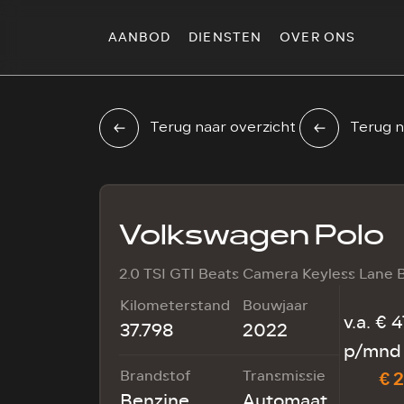
AANBOD
DIENSTEN
OVER ONS
Terug naar overzicht
Terug n
Volkswagen Polo
2.0 TSI GTI Beats Camera Keyless Lane 
Kilometerstand
Bouwjaar
v.a. € 4
37.798
2022
p/mnd 
Brandstof
Transmissie
€ 2
Benzine
Automaat