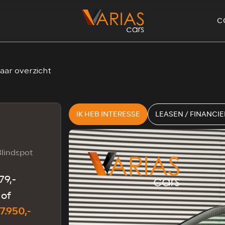
C
aar overzicht
IK HEB INTERESSE
LEASEN / FINANCI
Blindspot
79,-
of
7.950,-