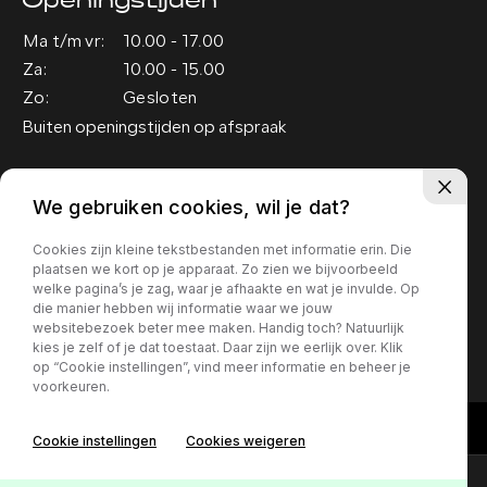
Openingstijden
Ma t/m vr:
10.00 - 17.00
Za:
10.00 - 15.00
Zo:
Gesloten
Buiten openingstijden op afspraak
Adres
We gebruiken cookies, wil je dat?
Groenewoud 19
Cookies zijn kleine tekstbestanden met informatie erin. Die
5151 RM Drunen
plaatsen we kort op je apparaat. Zo zien we bijvoorbeeld
welke pagina’s je zag, waar je afhaakte en wat je invulde. Op
die manier hebben wij informatie waar we jouw
Privacy policy
websitebezoek beter mee maken. Handig toch? Natuurlijk
kies je zelf of je dat toestaat. Daar zijn we eerlijk over. Klik
op “Cookie instellingen”, vind meer informatie en beheer je
voorkeuren.
Cookie instellingen
Cookies weigeren