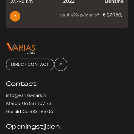
37.798 km
2022
Benzine
€ 27.950,-
v.a. € 479- p/mnd of
DIRECT CONTACT
Contact
info@varias-cars.nl
Marco: 06 531 107 73
Ronald: 06 333 183 06
Openingstijden