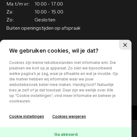
Ma t/m vr:
10.00 - 17.00
Za:
10.00 - 15.00
Zo:
Gesloten
Buiten openingstijden op afspraak
Adres
We gebruiken cookies, wil je dat?
Groenewoud 19
Cookies zijn kleine tekstbestanden met informatie erin. Die
5151 RM Drunen
plaatsen we kort op je apparaat. Zo zien we bijvoorbeeld
welke pagina’s je zag, waar je afhaakte en wat je invulde. Op
die manier hebben wij informatie waar we jouw
Privacy policy
websitebezoek beter mee maken. Handig toch? Natuurlijk
kies je zelf of je dat toestaat. Daar zijn we eerlijk over. Klik
op “Cookie instellingen”, vind meer informatie en beheer je
voorkeuren.
Cookie instellingen
Cookies weigeren
Contact
Online lease offerte?
Ga akkoord