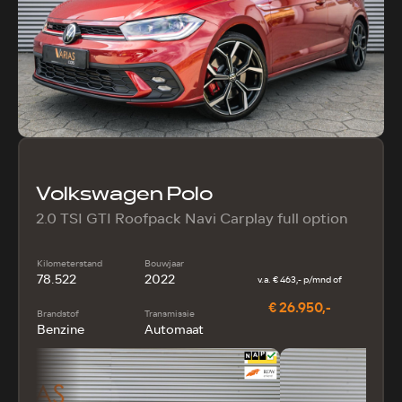
Volkswagen Polo
2.0 TSI GTI Roofpack Navi Carplay full option
Kilometerstand
Bouwjaar
78.522
2022
v.a. € 463,- p/mnd of
€ 26.950,-
Brandstof
Transmissie
Benzine
Automaat