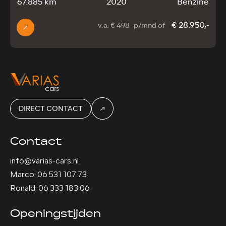
67.885 km
2020
Benzine
€ 28.950,-
v.a. € 498- p/mnd of
DIRECT CONTACT
Contact
info@varias-cars.nl
Marco: 06 531 107 73
Ronald: 06 333 183 06
Openingstijden