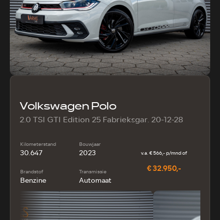
Volkswagen Polo
2.0 TSI GTI Edition 25 Fabrieksgar. 20-12-28
Kilometerstand
Bouwjaar
30.647
2023
v.a. € 566,- p/mnd of
€ 32.950,-
Brandstof
Transmissie
Benzine
Automaat