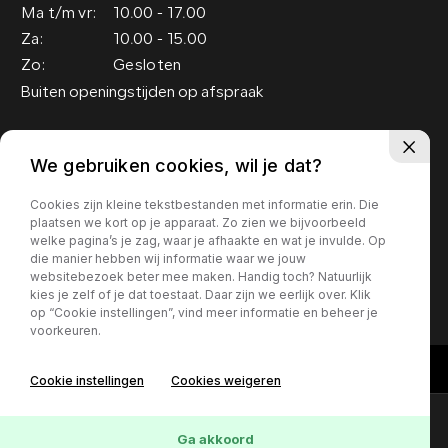
Ma t/m vr:
10.00 - 17.00
Za:
10.00 - 15.00
Zo:
Gesloten
Buiten openingstijden op afspraak
Adres
We gebruiken cookies, wil je dat?
Groenewoud 19
Cookies zijn kleine tekstbestanden met informatie erin. Die
5151 RM Drunen
plaatsen we kort op je apparaat. Zo zien we bijvoorbeeld
welke pagina’s je zag, waar je afhaakte en wat je invulde. Op
die manier hebben wij informatie waar we jouw
Privacy policy
websitebezoek beter mee maken. Handig toch? Natuurlijk
kies je zelf of je dat toestaat. Daar zijn we eerlijk over. Klik
op “Cookie instellingen”, vind meer informatie en beheer je
voorkeuren.
Cookie instellingen
Cookies weigeren
Contact
Online lease offerte?
Ga akkoord